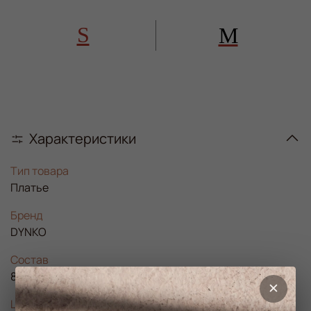
S
M
Характеристики
Тип товара
Платье
Бренд
DYNKO
Состав
85% вискоза, 15% полиэстер
Цвет