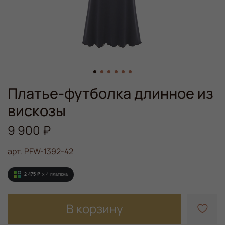
Платье-футболка длинное из
вискозы
9 900 ₽
арт.
PFW-1392-42
2 475 ₽
x 4
платежа
В корзину