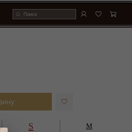
зину
S
M