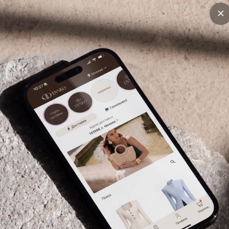
ры изделия
Легинсы
Бренд