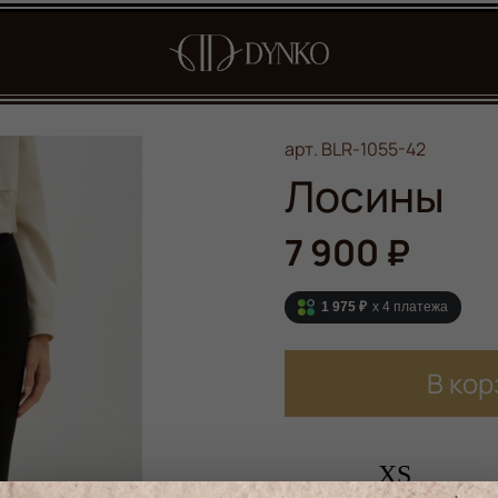
арт.
BLR-1055-42
Лосины
7 900 ₽
1 975 ₽
x 4
платежа
В кор
XS