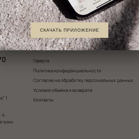
65% вискоза, 15% хлопок,
15% нейлон, 5% спандекс
Цвет
S
СКАЧАТЬ ПРИЛОЖЕНИЕ
ДОКУМЕНТЫ И ИНФОРМАЦИЯ:
70
Оферта
Политика конфиденциальности
Согласие на обработку персональных данных
Условия обмена и возврата
а" 1
Контакты
 4,
магазин