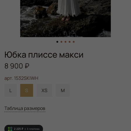
Юбка плиссе макси
8 900 ₽
арт.
1532SKIWH
L
S
XS
M
Таблица размеров
2 225 ₽
x 4
платежа