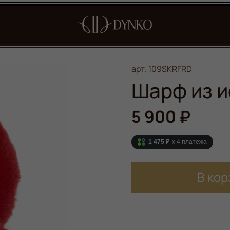
арт.
109SKRFRD
Шарф из и
5 900 ₽
1 475 ₽
x 4
платежа
В кор