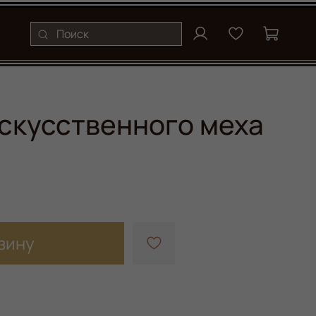
скусственного меха
зину