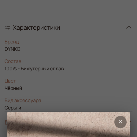
Характеристики
Бренд
DYNKO
Состав
100% - Бижутерный сплав
Цвет
Чёрный
Вид аксессуара
Серьги
Об изделии