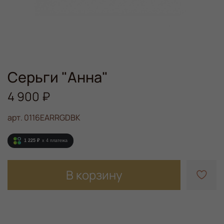
Серьги "Анна"
4 900 ₽
арт.
0116EARRGDBK
1 225 ₽
x 4
платежа
В корзину