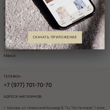
Цвет
Коричневый
Размер
Линейка XS-S-M-L
Длина рукава
СКАЧАТЬ ПРИЛОЖЕНИЕ
Удлинённый
Длина юбки/платья
Макси
ТЕЛЕФОН:
+7 (977) 701-70-70
АДРЕСА МАГАЗИНОВ:
г. Москва, ул. Новинский бульвар 8, ТЦ "Лотте плаза" 1 этаж,