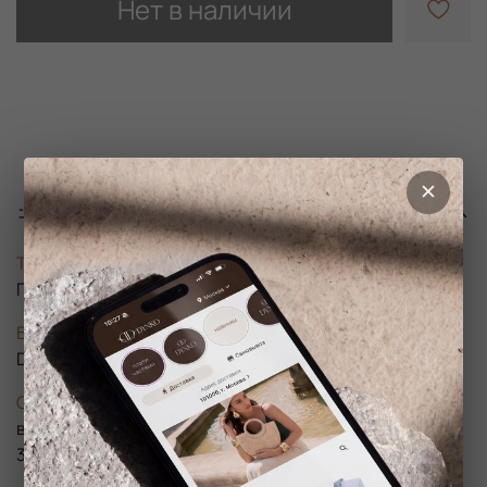
Нет в наличии
Характеристики
Тип товара
Платье
Бренд
DYNKO
Состав
верх — 85% хлопок, 15% эластан; низ — 70% полиэстер,
30% шёлк