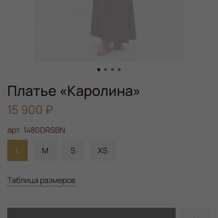
Платье «Каролина»
15 900 ₽
арт.
1480DRSBN
L
М
S
XS
Таблица размеров