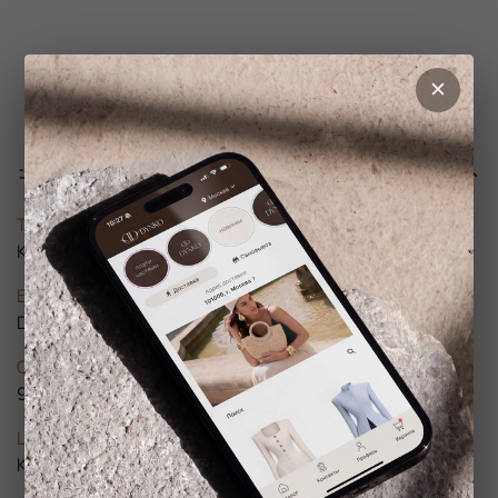
Характеристики
Тип товара
Комплект
Бренд
DYNKO
Состав
95% полиэстер, 5% эластан
Цвет
Коричневый