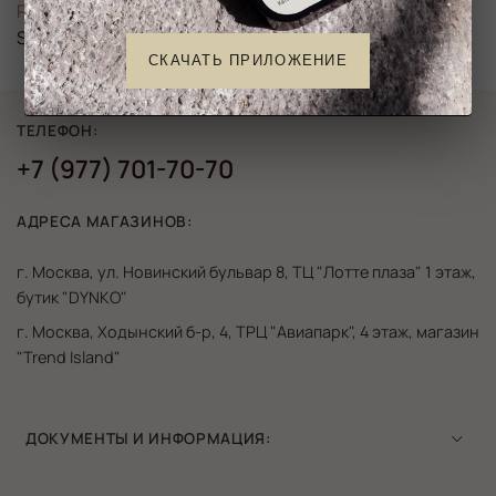
Размер
S
СКАЧАТЬ ПРИЛОЖЕНИЕ
ТЕЛЕФОН:
+7 (977) 701-70-70
АДРЕСА МАГАЗИНОВ:
г. Москва, ул. Новинский бульвар 8, ТЦ "Лотте плаза" 1 этаж,
бутик "DYNKO"
г. Москва, Ходынский б-р, 4, ТРЦ "Авиапарк", 4 этаж, магазин
"Trend Island"
ДОКУМЕНТЫ И ИНФОРМАЦИЯ: