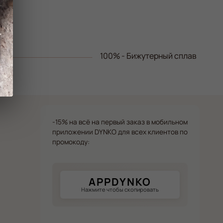
100% - Бижутерный сплав
-15% на всё на первый заказ в мобильном
приложении DYNKO для всех клиентов по
промокоду:
APPDYNKO
Нажмите чтобы скопировать