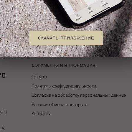
DYNKO
Состав
СКАЧАТЬ ПРИЛОЖЕНИЕ
Золото
ДОКУМЕНТЫ И ИНФОРМАЦИЯ:
70
Оферта
Политика конфиденциальности
Согласие на обработку персональных данных
Условия обмена и возврата
а" 1
Контакты
 4,