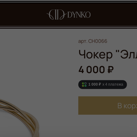
арт.
CH0066
Чокер "Эл
4 000 ₽
1 000 ₽
x 4
платежа
В кор