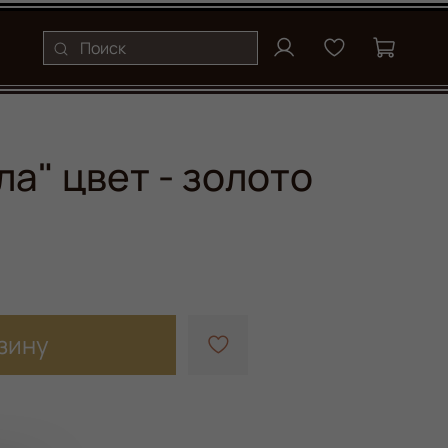
ла" цвет - золото
зину