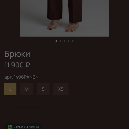
Брюки
11 900 ₽
арт.
1496PANBN
L
М
S
XS
Таблица размеров
2 975 ₽
x 4
платежа