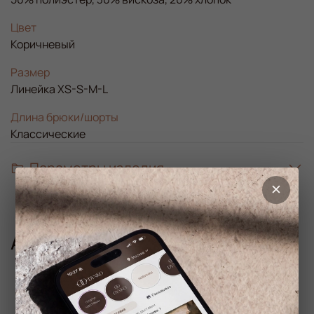
Цвет
Коричневый
Размер
Линейка XS-S-M-L
Длина брюки/шорты
Классические
Параметры изделия
Аналогичные товары