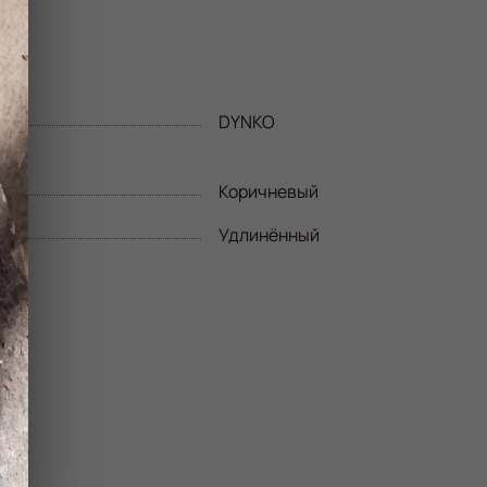
DYNKO
Коричневый
Удлинённый