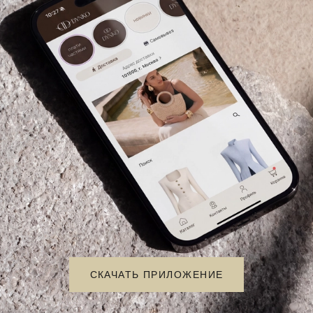
лии
Параметры изделия
Блуза
Бренд
70% вискоза, 30%
полиэстер
Цвет
Линейка S-M
Длина рукава
СКАЧАТЬ ПРИЛОЖЕНИЕ