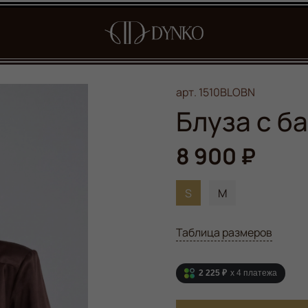
арт.
1510BLOBN
Блуза с б
8 900 ₽
S
M
Таблица размеров
2 225 ₽
x 4
платежа