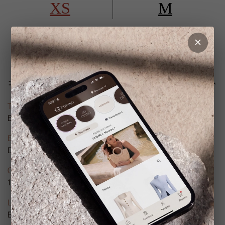
XS
M
Характеристики
Тип товара
Блуза
Бренд
DYNKO
Состав
100% хлопок
Цвет
Белый