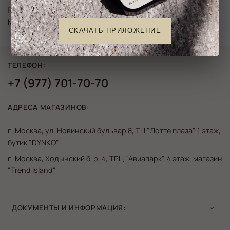
Размер
M
СКАЧАТЬ ПРИЛОЖЕНИЕ
ТЕЛЕФОН:
+7 (977) 701-70-70
АДРЕСА МАГАЗИНОВ:
г. Москва, ул. Новинский бульвар 8, ТЦ "Лотте плаза" 1 этаж,
бутик "DYNKO"
г. Москва, Ходынский б-р, 4, ТРЦ "Авиапарк", 4 этаж, магазин
"Trend Island"
ДОКУМЕНТЫ И ИНФОРМАЦИЯ: